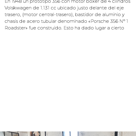
En 1948 un prototipo 356 con motor bóxer de 4 cilindros
Volskwagen de 1.131 cc ubicado justo delante del eje
trasero, (motor central-trasero), bastidor de aluminio y
chasis de acero tubular denominado «Porsche 356 Nº 1
Roadster» fue construido. Esto ha dado lugar a cierto
debate en cuanto al «primer» automóvil Porsche, pero el
356 es considerado por Porsche como ser su primer
modelo de producción.
El 356 fue creado por Ferdinand «Ferry» Porsche (hijo
del Dr. Ing.. Ferdinand Porsche, fundador de la
empresa). Al igual que su antepasado, el Volkswagen
Tipo 1 (que Ferdinand Porsche «padre» había diseñado),
el 356 es un cuatro cilindros, refrigerado por aire, con
motor-trasero/tracción-trasera utilizando una carrocería
semi-monocasco. Aunque el 356 fue diseñado
originalmente por Erwin Komenda, un empleado de
Porsche, su mecánica (incluidos el motor, suspensión y
chasis) provenían del Volkswagen.
El 8 de junio de 1948, Austria certifica el primer 356 para