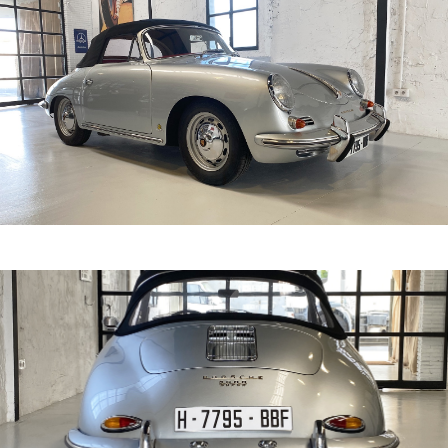
uso en la carretera, en cual se utilizaron muchas piezas
de Volkswagen para economizar la fabricación. Casi
desde el primer día Porsche comenzó a refinar el coche
con un enfoque en mayor rendimiento en aras de una
mejor conducción y de una mayor comodidad.
Los días de la dependencia de VW habían pasado, a
fines de los 50 muchas de las partes que compartía en
común con Volkswagen fueron reducidas, el 356 fue
evolucionando de forma gradual. Los primeras
carrocerías del 356 fueron producidas en Gmünd,
Austria, hechas a mano en aluminio, pero cuando la
producción en 1950 se trasladó a Zuffenhausen, distrito
de Stuttgart en Alemania, una carrocería en acero salió
por primera vez de los talleres.
Los primeros 356 fueron vendidos principalmente en
Austria y Alemania,. Desde el primer prototipo en 1948,
le tomó a Porsche cerca de dos años para la
producción de los primeros 50 automóviles. A principios