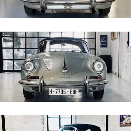
de los 1950, los 356 habían adquirido cierta fama entre
los aficionados en ambos lados del Atlántico por su
aerodinámica, su manejo y la excelente calidad de
construcción. Era común que sus propietarios puedan
disfrutar a plentitud en la pista del autódromo y, tras la
carrera, regresar a casa conduciéndolo, de esta forma
aumentando su éxito y sus pedidos hasta llegar a más
de 15.000 unidades en el 1964, cuando la producción
del 356 terminó en 1965 con
casi 76.000 vehículos construidos.